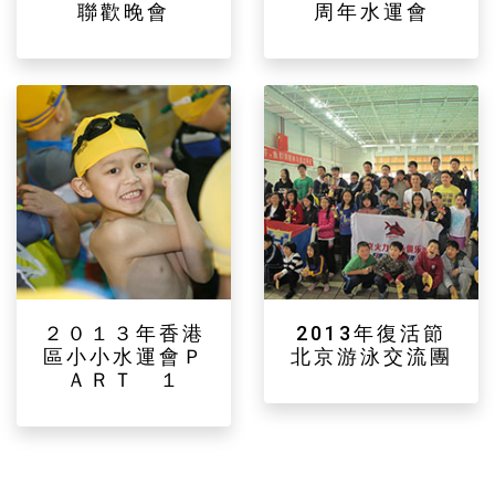
聯歡晚會
周年水運會
２０１３年香港
2013年復活節
區小小水運會Ｐ
北京游泳交流團
ＡＲＴ １