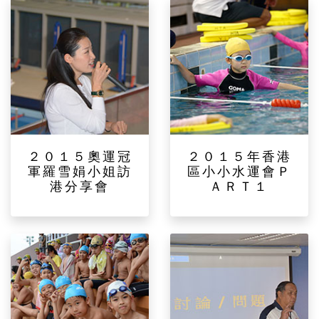
２０１５奧運冠
２０１５年香港
軍羅雪娟小姐訪
區小小水運會Ｐ
港分享會
ＡＲＴ１