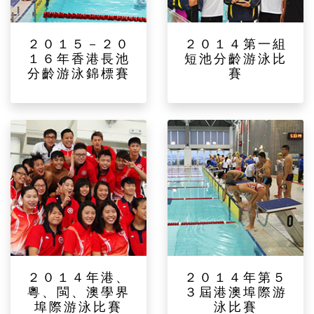
２０１５－２０
２０１４第一組
１６年香港長池
短池分齡游泳比
分齡游泳錦標賽
賽
２０１４年港、
２０１４年第５
粵、閩、澳學界
３屆港澳埠際游
埠際游泳比賽
泳比賽