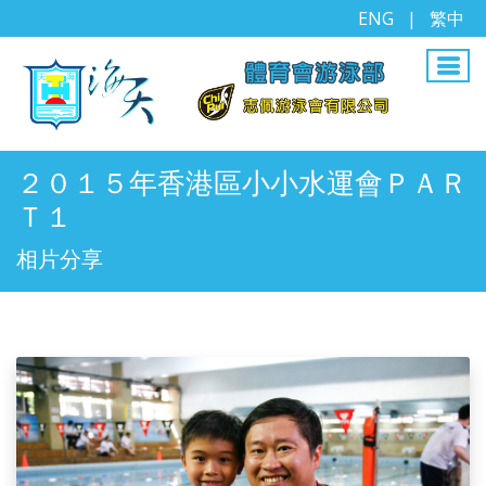
ENG
|
繁中
２０１５年香港區小小水運會ＰＡＲ
Ｔ１
相片分享