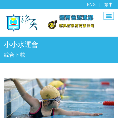
ENG
|
繁中
小小水運會
綜合下載