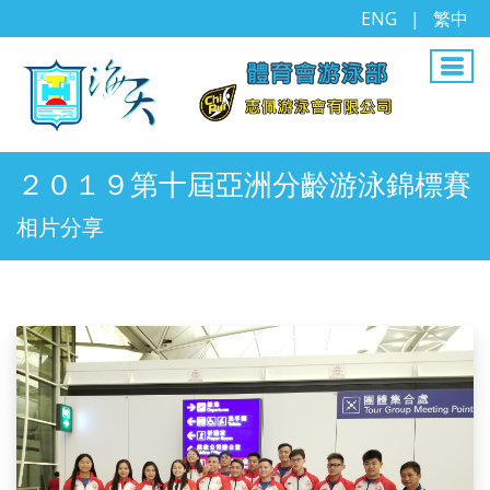
ENG
|
繁中
２０１９第十屆亞洲分齡游泳錦標賽
相片分享