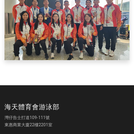
海天體育會游泳部
灣仔告士打道109-111號
東惠商業大廈22樓2201室