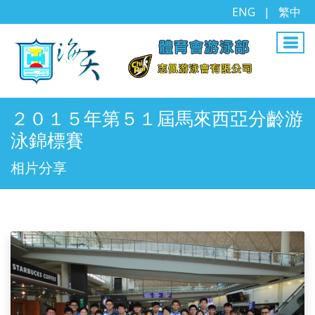
ENG
|
繁中
２０１５年第５１屆馬來西亞分齡游
泳錦標賽
相片分享