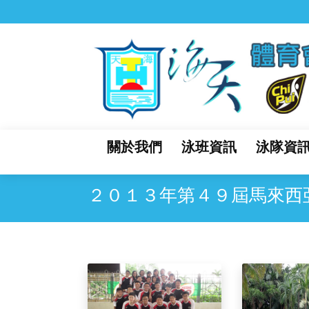
關於我們
泳班資訊
泳隊資
２０１３年第４９屆馬來西