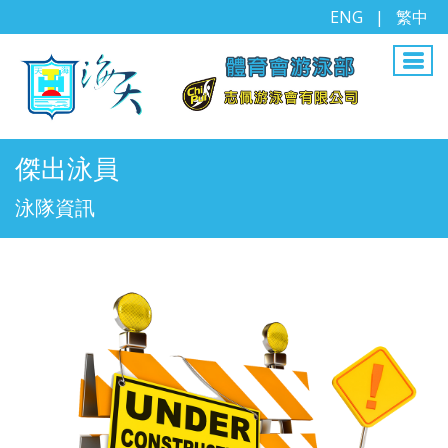
ENG
|
繁中
傑出泳員
泳隊資訊