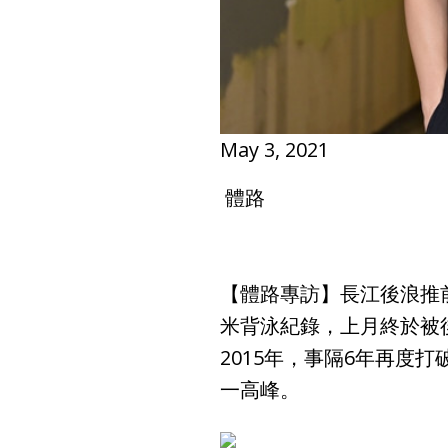
May 3, 2021
體路
【體路專訪】長江後浪推
米背泳紀錄，上月終於被
2015年，事隔6年再度
一高峰。