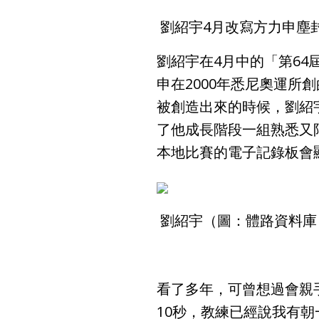
劉紹宇4月改寫方力申塵
劉紹宇在4月中的「第64
申在2000年悉尼奧運所
被創造出來的時候，劉紹宇
了他成長階段一組熟悉又
本地比賽的電子記錄板會
劉紹宇（圖：體路資料庫
看了多年，可曾想過會親
10秒，教練已經說我有