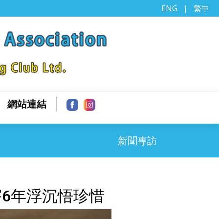
ENG
|
繁中
網站連結
新聞專訪
6年浮沉悟珍惜