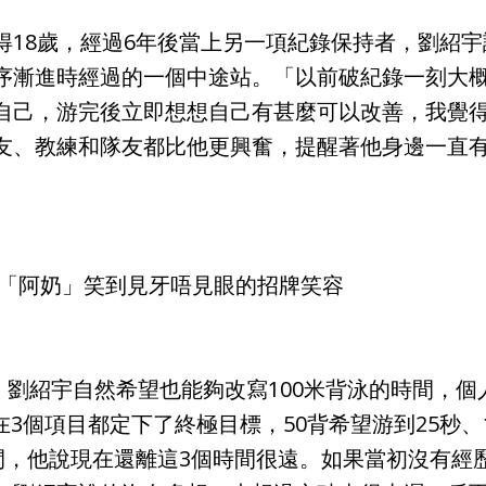
得18歲，經過6年後當上另一項紀錄保持者，劉紹
序漸進時經過的一個中途站。「以前破紀錄一刻大
自己，游完後立即想想自己有甚麼可以改善，我覺
友、教練和隊友都比他更興奮，提醒著他身邊一直
「阿奶」笑到見牙唔見眼的招牌笑容
績，劉紹宇自然希望也能夠改寫100米背泳的時間，個
在3個項目都定下了終極目標，50背希望游到25秒、10
時間，他說現在還離這3個時間很遠。如果當初沒有經