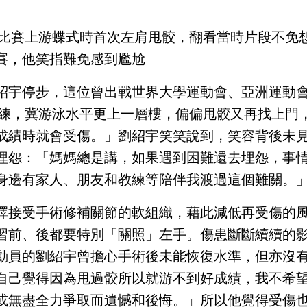
本地比賽上游蝶式時首次左肩甩骹，翻看當時片段不免
賽，他笑指難免感到尷尬
紹宇停步，這位曾出戰世界大學運動會、亞洲運動
職訓練，冀游泳水平更上一層樓，偏偏甩骹又再找上門
成績時就會受傷。」劉紹宇笑笑說到，笑容背後未
埋怨：「媽媽總是講，如果遇到困難還去埋怨，事
身邊有家人、朋友和教練等陪伴我渡過這個難關。
擇接受手術修補關節的軟組織，藉此減低再受傷的
習前、後都要特別「關照」左手。傷患斷斷續續的
動員的劉紹宇曾擔心手術後未能恢復水準，但亦沒
自己覺得因為甩過骹所以就游不到好成績，我不希
或無盡全力爭取而遺憾和後悔。」所以他覺得受傷