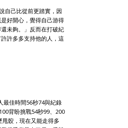
宇說自己比從前更踏實，因
概是好開心，覺得自己游得
得還未夠。」反而在打破紀
有許許多多支持他的人，這
人最佳時間56秒74與紀錄
0背盼挑戰54秒99、200
歷甩骹，現在又能走得多