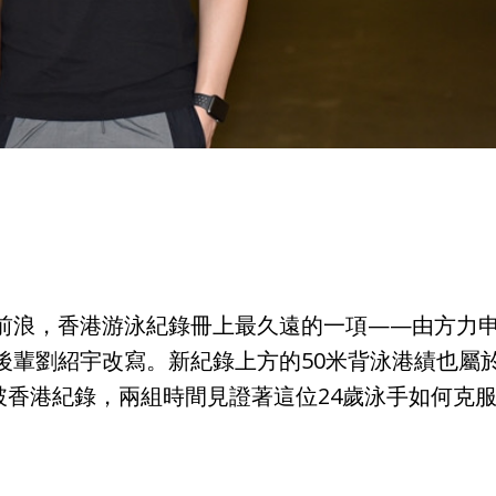
前浪，香港游泳紀錄冊上最久遠的一項——由方力申保
後輩劉紹宇改寫。新紀錄上方的50米背泳港績也屬
打破香港紀錄，兩組時間見證著這位24歲泳手如何克