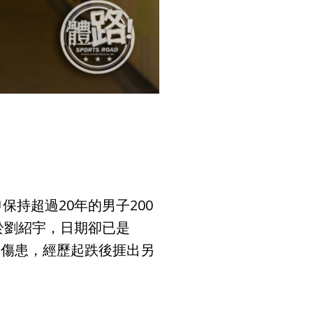
持超過20年的男子200
於劉紹宇，日期卻已是
服傷患，經歷起跌後捱出另