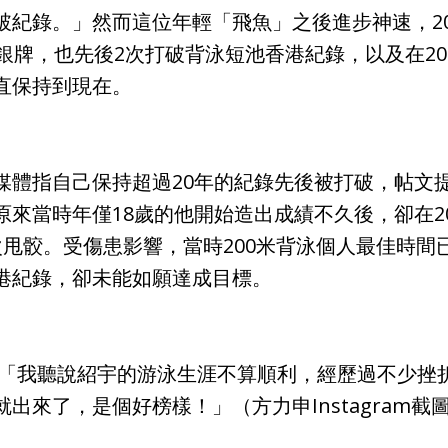
破紀錄。」然而這位年輕「飛魚」之後進步神速，20
銀牌，也先後2次打破背泳短池香港紀錄，以及在2015
直保持到現在。
媒體指自己保持超過20年的紀錄先後被打破，帖文
來當時年僅18歲的他開始造出成績不久後，卻在2
甩骹。受傷患影響，當時200米背泳個人最佳時間已
港紀錄，卻未能如願達成目標。
「我聽說紹宇的游泳生涯不算順利，經歷過不少挫
出來了，是個好榜樣！」（方力申Instagram截