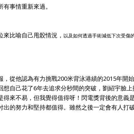
所有事情重新來過。
位來比喻自己甩骹情況，
以及如何透過手術減低下次受傷
，從他認為有力挑戰200米背泳港績的2015年開
回想自己花了6年去追求分秒間的突破，劉紹宇臉上
是得來不易，但我覺得值得呀！閃電獎背後的意義
付出的努力和堅持都值得。雖然之後一定會有人打