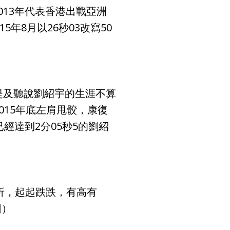
13年代表香港出戰亞洲
年8月以26秒03改寫50
提及聽說劉紹宇的生涯不算
015年底左肩甩骹，康復
經達到2分05秒5的劉紹
折，起起跌跌，有高有
圖）