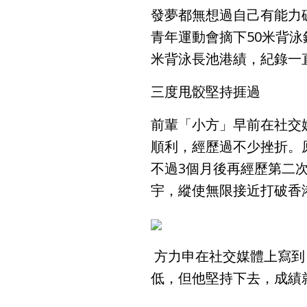
發夢都無想過自己有能力
青年運動會摘下50米背泳
米背泳長池港績，紀錄一
三度甩骹堅持捱過
前輩「小方」早前在社交
順利，經歷過不少挫折。原
不過3個月後再經歷第二次
宇，縱使無限接近打破香
方力申在社交媒體上寫到
低，但他堅持下去，成績就