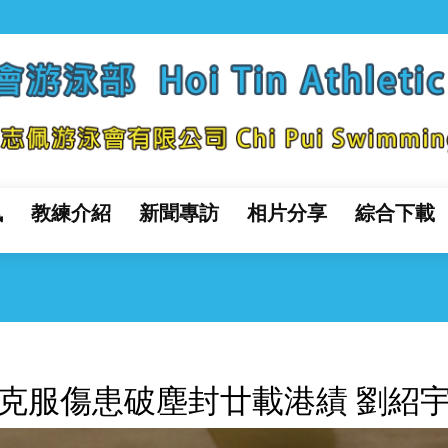
訊
教練介紹
新聞專訪
相片分享
綜合下載
克服傷患破塵封廿載港績 劉紹宇