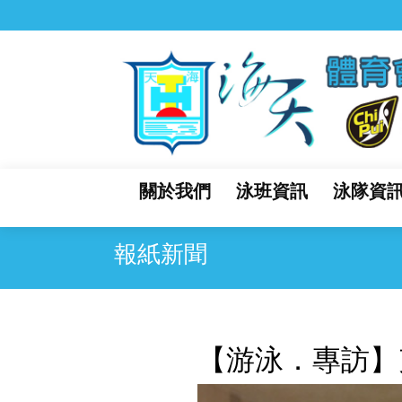
關於我們
泳班資訊
泳隊資
報紙新聞
【游泳．專訪】