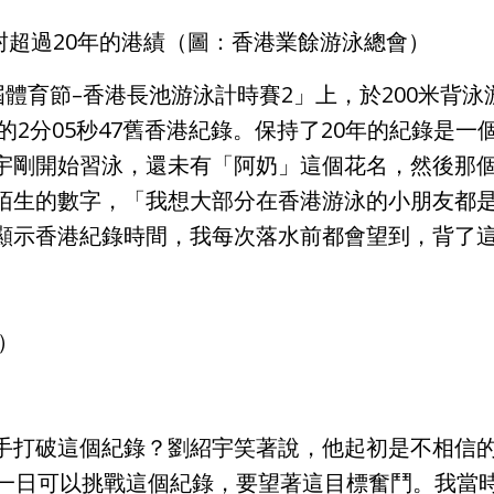
封超過20年的港績（圖：香港業餘游泳總會）
屆體育節–香港長池游泳計時賽2」上，於200米背泳游
創的2分05秒47舊香港紀錄。保持了20年的紀錄是
剛開始習泳，還未有「阿奶」這個花名，然後那個屹立
陌生的數字，「我想大部分在香港游泳的小朋友都
顯示香港紀錄時間，我每次落水前都會望到，背了
）
手打破這個紀錄？劉紹宇笑著說，他起初是不相信的
朝一日可以挑戰這個紀錄，要望著這目標奮鬥。我當