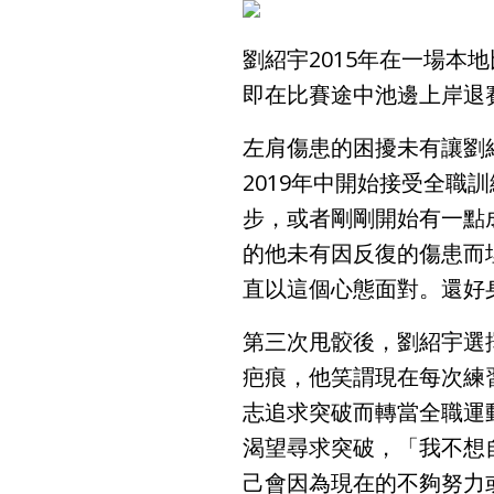
劉紹宇2015年在一場
即在比賽途中池邊上岸退
左肩傷患的困擾未有讓劉
2019年中開始接受全
步，或者剛剛開始有一點
的他未有因反復的傷患而
直以這個心態面對。還好
第三次甩骹後，劉紹宇選
疤痕，他笑謂現在每次練
志追求突破而轉當全職運
渴望尋求突破，「我不想
己會因為現在的不夠努力