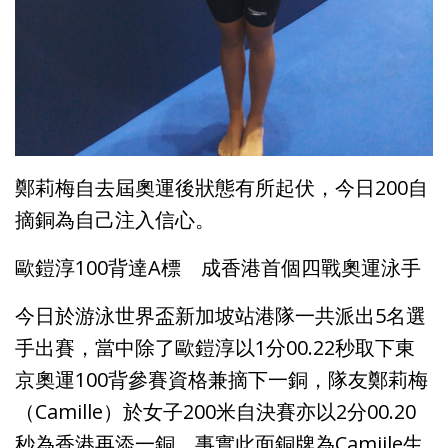
鄭莉梅自去屆奧運後狀態有所起伏，今日200自
摘銅為自己注入信心。
歐鎧淳100背達A標 成香港首個四戰奧運泳手
今日於游泳世界盃新加坡站港隊一共派出5名選
手出賽，當中除了歐鎧淳以1分00.22秒取下東
京奧運100背參賽資格兼摘下一銅，隊友鄭莉梅
（Camille）於女子200米自決賽亦以2分00.20
秒為香港再添一銅。事實此面銅牌為Camiile生