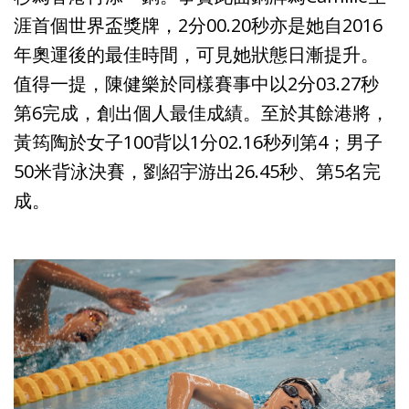
涯首個世界盃獎牌，2分00.20秒亦是她自2016
年奧運後的最佳時間，可見她狀態日漸提升。
值得一提，陳健樂於同樣賽事中以2分03.27秒
第6完成，創出個人最佳成績。至於其餘港將，
黃筠陶於女子100背以1分02.16秒列第4；男子
50米背泳決賽，劉紹宇游出26.45秒、第5名完
成。