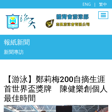
ENG
|
繁中
報紙新聞
新聞專訪
【游泳】鄭莉梅200自摘生涯
首世界盃獎牌 陳健樂創個人
最佳時間