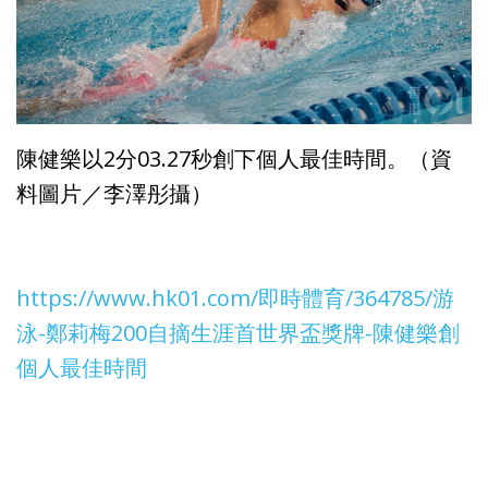
陳健樂以2分03.27秒創下個人最佳時間。（資
料圖片／李澤彤攝）
https://www.hk01.com/即時體育/364785/游
泳-鄭莉梅200自摘生涯首世界盃獎牌-陳健樂創
個人最佳時間