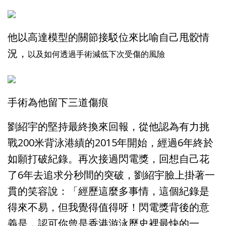
他以高達模型的關節接駁位來比喻自己甩骹情
況，
以及如何透過手術減低下次受傷的風險
手術為他留下三道傷痕
劉紹宇的堅持最終換來回報，從他認為有力挑
戰200米背泳港績的2015年開始，經過6年終於
如願打破紀錄。再次接過閃電獎，回想自己花
了6年去追求分秒間的突破，劉紹宇臉上掛著一
貫的笑容說：「經歷這麼多事情，這個紀錄是
得來不易，但我覺得值得呀！閃電獎背後的意
義是，認可你曾是香港游泳歷史裡最快的一