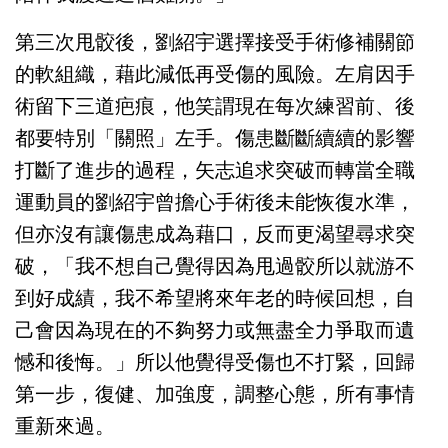
第三次甩骹後，劉紹宇選擇接受手術修補關節
的軟組織，藉此減低再受傷的風險。左肩因手
術留下三道疤痕，他笑謂現在每次練習前、後
都要特別「關照」左手。傷患斷斷續續的影響
打斷了進步的過程，矢志追求突破而轉當全職
運動員的劉紹宇曾擔心手術後未能恢復水準，
但亦沒有讓傷患成為藉口，反而更渴望尋求突
破，「我不想自己覺得因為甩過骹所以就游不
到好成績，我不希望將來年老的時候回想，自
己會因為現在的不夠努力或無盡全力爭取而遺
憾和後悔。」所以他覺得受傷也不打緊，回歸
第一步，復健、加強度，調整心態，所有事情
重新來過。