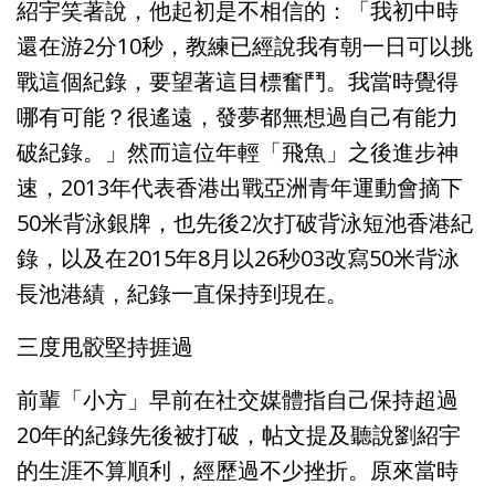
紹宇笑著說，他起初是不相信的：「我初中時
還在游2分10秒，教練已經說我有朝一日可以挑
戰這個紀錄，要望著這目標奮鬥。我當時覺得
哪有可能？很遙遠，發夢都無想過自己有能力
破紀錄。」然而這位年輕「飛魚」之後進步神
速，2013年代表香港出戰亞洲青年運動會摘下
50米背泳銀牌，也先後2次打破背泳短池香港紀
錄，以及在2015年8月以26秒03改寫50米背泳
長池港績，紀錄一直保持到現在。
三度甩骹堅持捱過
前輩「小方」早前在社交媒體指自己保持超過
20年的紀錄先後被打破，帖文提及聽說劉紹宇
的生涯不算順利，經歷過不少挫折。原來當時