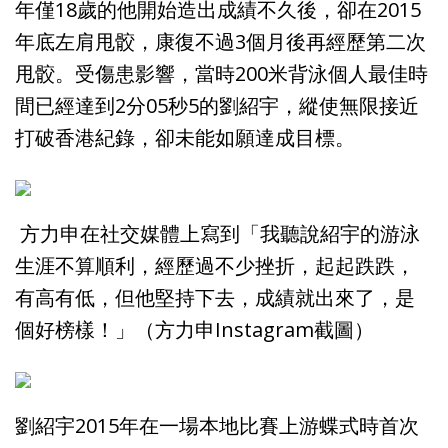
年僅18歲的他開始造出成績不久後，卻在2015
年底左肩甩骹，康復不過3個月後再經歷第二次
甩骹。受傷患影響，當時200米背泳個人最佳時
間已經達到2分05秒5的劉紹宇，縱使無限接近
打破香港紀錄，卻未能如願達成目標。
方力申在社交媒體上寫到「我聽說紹宇的游泳
生涯不算順利，經歷過不少挫折，起起跌跌，
有高有低，但他堅持下去，成績就出來了，是
個好榜樣！」（方力申Instagram截圖）
劉紹宇2015年在一場本地比賽上游蝶式時首次