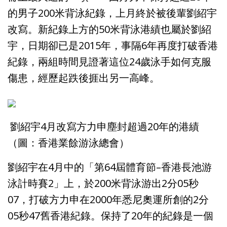
的男子200米背泳紀錄，上月終於被後輩劉紹宇
改寫。新紀錄上方的50米背泳港績也屬於劉紹
宇，日期卻已是2015年，事隔6年再度打破香港
紀錄，兩組時間見證著這位24歲泳手如何克服
傷患，經歷起跌後捱出另一高峰。
劉紹宇4月改寫方力申塵封超過20年的港績
（圖：香港業餘游泳總會）
劉紹宇在4月中的「第64屆體育節–香港長池游
泳計時賽2」上，於200米背泳游出2分05秒
07，打破方力申在2000年悉尼奧運所創的2分
05秒47舊香港紀錄。保持了20年的紀錄是一個