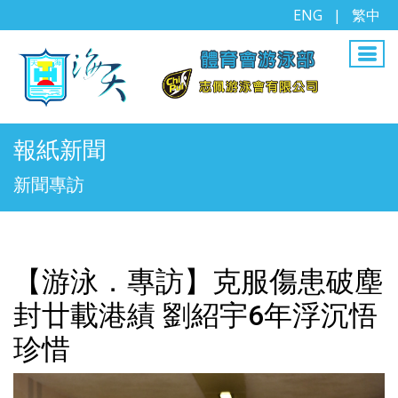
ENG
|
繁中
報紙新聞
新聞專訪
【游泳．專訪】克服傷患破塵
封廿載港績 劉紹宇6年浮沉悟
珍惜