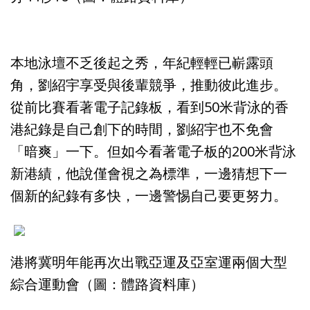
本地泳壇不乏後起之秀，年紀輕輕已嶄露頭
角，劉紹宇享受與後輩競爭，推動彼此進步。
從前比賽看著電子記錄板，看到50米背泳的香
港紀錄是自己創下的時間，劉紹宇也不免會
「暗爽」一下。但如今看著電子板的200米背泳
新港績，他說僅會視之為標準，一邊猜想下一
個新的紀錄有多快，一邊警惕自己要更努力。
港將冀明年能再次出戰亞運及亞室運兩個大型
綜合運動會（圖：體路資料庫）