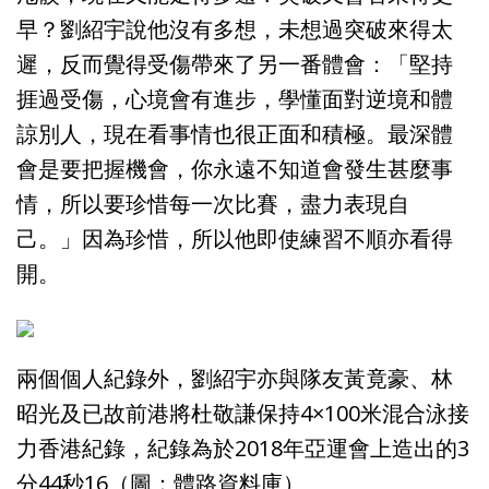
早？劉紹宇說他沒有多想，未想過突破來得太
遲，反而覺得受傷帶來了另一番體會：「堅持
捱過受傷，心境會有進步，學懂面對逆境和體
諒別人，現在看事情也很正面和積極。最深體
會是要把握機會，你永遠不知道會發生甚麼事
情，所以要珍惜每一次比賽，盡力表現自
己。」因為珍惜，所以他即使練習不順亦看得
開。
兩個個人紀錄外，劉紹宇亦與隊友黃竟豪、林
昭光及已故前港將杜敬謙保持4×100米混合泳接
力香港紀錄，紀錄為於2018年亞運會上造出的3
分44秒16（圖：體路資料庫）