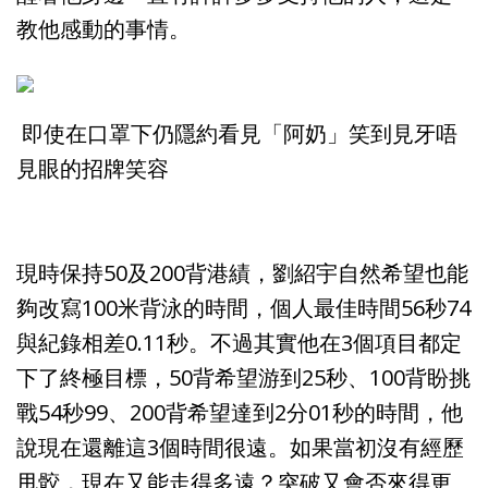
教他感動的事情。
即使在口罩下仍隱約看見「阿奶」笑到見牙唔
見眼的招牌笑容
現時保持50及200背港績，劉紹宇自然希望也能
夠改寫100米背泳的時間，個人最佳時間56秒74
與紀錄相差0.11秒。不過其實他在3個項目都定
下了終極目標，50背希望游到25秒、100背盼挑
戰54秒99、200背希望達到2分01秒的時間，他
說現在還離這3個時間很遠。如果當初沒有經歷
甩骹，現在又能走得多遠？突破又會否來得更