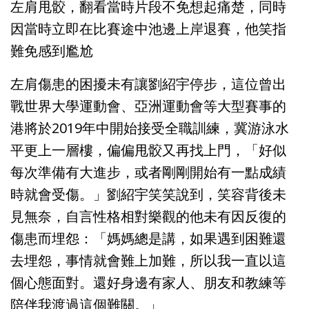
左肩甩骹，翻看當時片段不免想起痛楚，同時
因當時立即在比賽途中池邊上岸退賽，他笑指
難免感到尷尬
左肩傷患的困擾未有讓劉紹宇停步，這位曾出
戰世界大學運動會、亞洲運動會等大型賽事的
港將於2019年中開始接受全職訓練，冀游泳水
平更上一層樓，偏偏甩骹又再找上門，「好似
每次準備有大進步，或者剛剛開始有一點成績
時就會受傷。」劉紹宇笑笑說到，笑容背後未
見無奈，自言性格相對樂觀的他未有因反復的
傷患而埋怨：「媽媽總是講，如果遇到困難還
去埋怨，事情就會難上加難，所以我一直以這
個心態面對。還好身邊有家人、朋友和教練等
陪伴我渡過這個難關。」