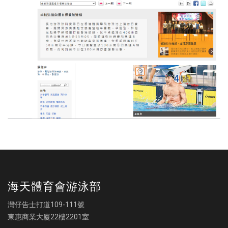
海天體育會游泳部
灣仔告士打道109-111號
東惠商業大廈22樓2201室