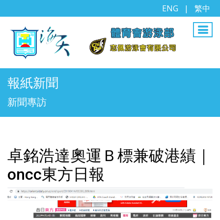
ENG
|
繁中
報紙新聞
新聞專訪
卓銘浩達奧運Ｂ標兼破港績｜
oncc東方日報