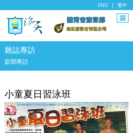
ENG
|
繁中
雜誌專訪
新聞專訪
小童夏日習泳班